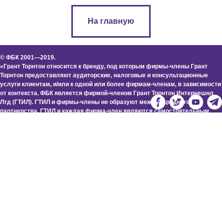
На главную
© ФБК 2001—2019.
«Грант Торнтон относится к бренду, под которым фирмы-члены Грант
Торнтон предоставляют аудиторские, налоговые и консультационные
услуги клиентам, и/или к одной или более фирмам-членам, в зависимости
от контекста. ФБК является фирмой-членом Грант Торнтон Интернешнл
Лтд (ГТИЛ). ГТИЛ и фирмы-члены не образуют международного
партнерства. ГТИЛ и каждая фирма-член являются самостоятельным
юридическим лицом. Услуги предоставляются фирмами-членами сети.
ГТИЛ не предоставляет услуги клиентам. ГТИЛ и ее фирмы-члены не
являются агентами друг друга, не несут обязательств друг перед другом,
а также не отвечают за действия или бездействия других фирм-членов.